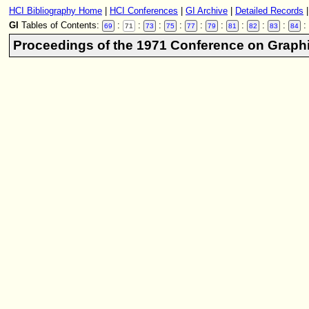
HCI Bibliography Home
|
HCI Conferences
|
GI Archive
|
Detailed Records
GI
Tables of Contents:
:
:
:
:
:
:
:
:
:
:
69
71
73
75
77
79
81
82
83
84
Proceedings of the 1971 Conference on Graphi